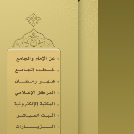
عن الإمام والجامع
خــطـب الجـامـع
شـهــر رمـضــان
المركز الإعـلامي
المكتبة الإلكترونية
الـبـث المـبـاشـر
الــــزيـــــارات