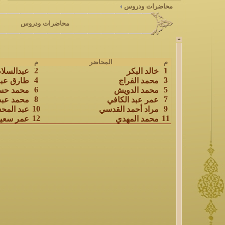
محاضرات ودروس
محاضرات ودروس
م
المحاضر
م
2
1
خالد البكر
عبدالسلا
4
3
محمد الفراج
طارق عبد
6
5
محمد الدويش
محمد حس
8
7
عمر عبد الكافي
محمد عبدا
10
9
مراد أحمد القدسي
عبد المح
12
11
محمد المهدي
عمر سعيد 