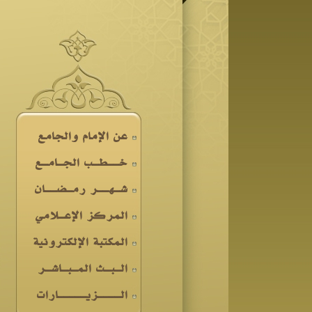
عن الإمام والجامع
خــطـب الجـامـع
شـهــر رمـضــان
المركز الإعـلامي
المكتبة الإلكترونية
الـبـث المـبـاشـر
الــــزيـــــارات